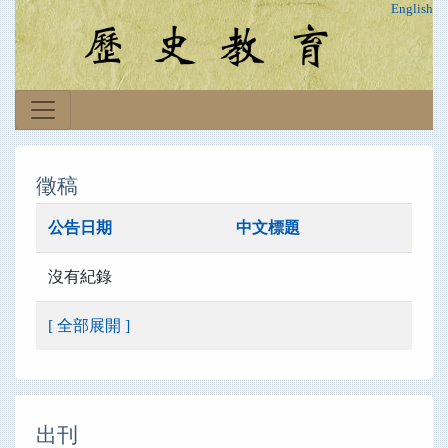
English
徵稿
公告日期
中文標題
沒有紀錄
[ 全部展開 ]
出刊