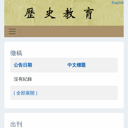
English
徵稿
公告日期
中文標題
沒有紀錄
[ 全部展開 ]
出刊