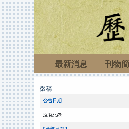
最新消息
刊物
徵稿
公告日期
沒有紀錄
[ 全部展開 ]