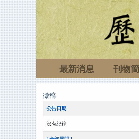
最新消息
刊物
徵稿
公告日期
沒有紀錄
[ 全部展開 ]