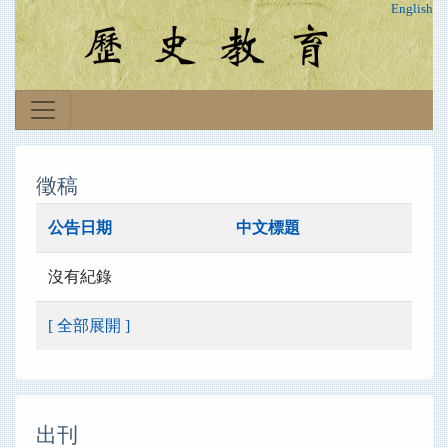
English
徵稿
公告日期
中文標題
沒有紀錄
[ 全部展開 ]
出刊