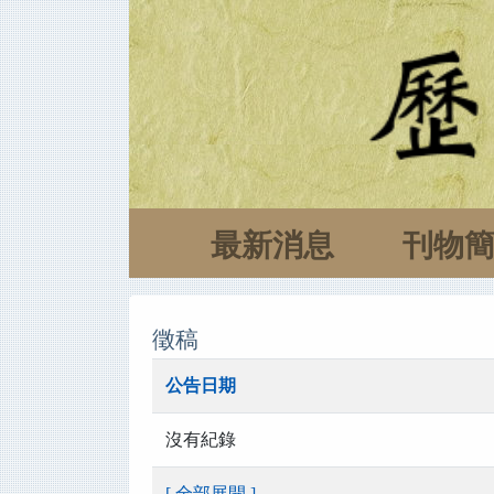
最新消息
刊物
徵稿
公告日期
沒有紀錄
[ 全部展開 ]