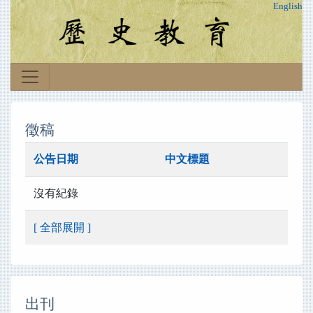
English
徵稿
公告日期
中文標題
沒有紀錄
[ 全部展開 ]
出刊