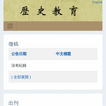
English
徵稿
公告日期
中文標題
沒有紀錄
[ 全部展開 ]
出刊