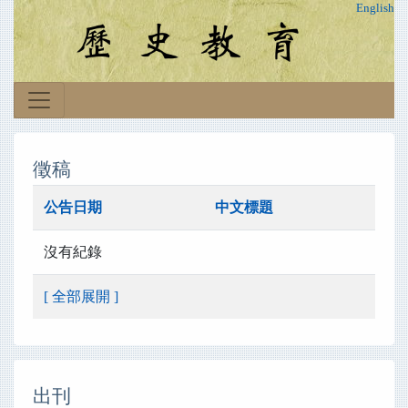
English
徵稿
公告日期
中文標題
沒有紀錄
[ 全部展開 ]
出刊