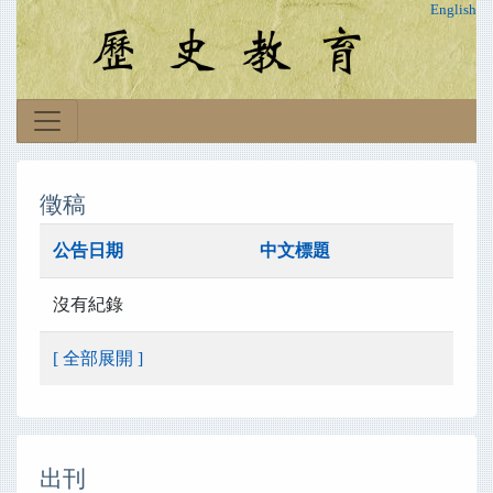
English
徵稿
公告日期
中文標題
沒有紀錄
[ 全部展開 ]
出刊