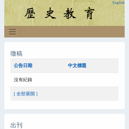
English
徵稿
公告日期
中文標題
沒有紀錄
[ 全部展開 ]
出刊