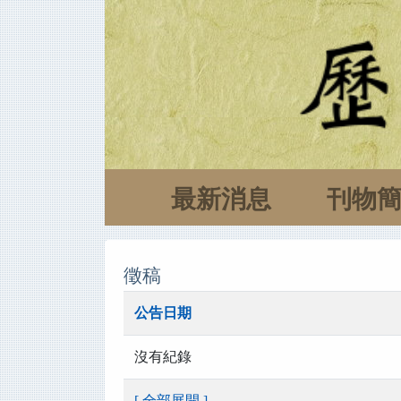
最新消息
刊物
徵稿
公告日期
沒有紀錄
[ 全部展開 ]