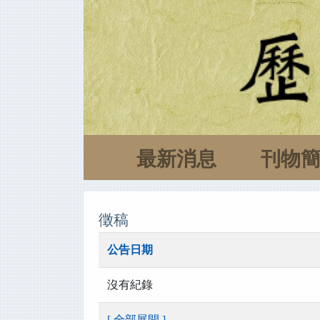
最新消息
刊物
徵稿
公告日期
沒有紀錄
[ 全部展開 ]