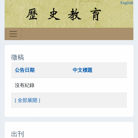
English
徵稿
公告日期
中文標題
沒有紀錄
[ 全部展開 ]
出刊