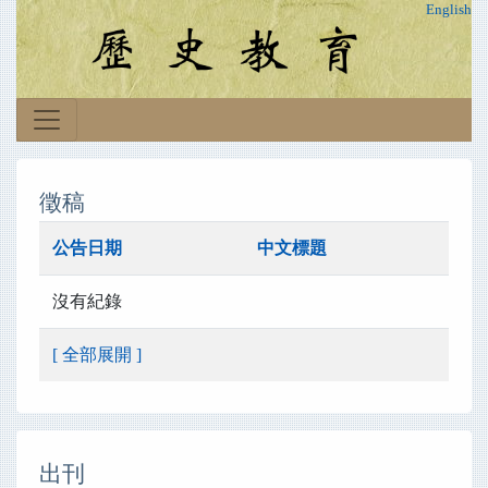
English
徵稿
公告日期
中文標題
沒有紀錄
[ 全部展開 ]
出刊