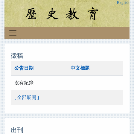
English
徵稿
公告日期
中文標題
沒有紀錄
[ 全部展開 ]
出刊