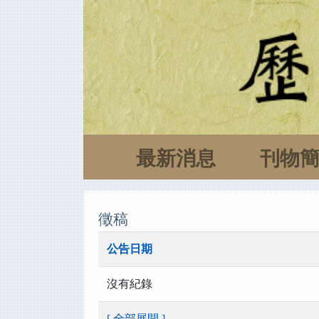
最新消息
刊物
徵稿
公告日期
沒有紀錄
[ 全部展開 ]