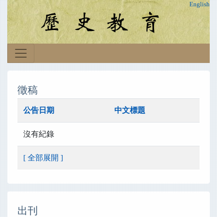
English
徵稿
公告日期
中文標題
沒有紀錄
[ 全部展開 ]
出刊