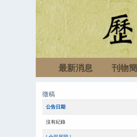
最新消息
刊物
徵稿
公告日期
沒有紀錄
[ 全部展開 ]