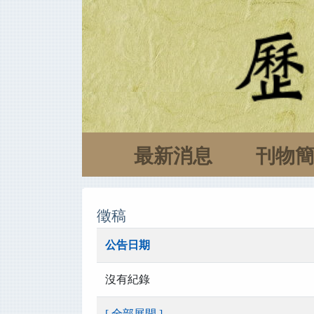
最新消息
刊物
徵稿
公告日期
沒有紀錄
[ 全部展開 ]