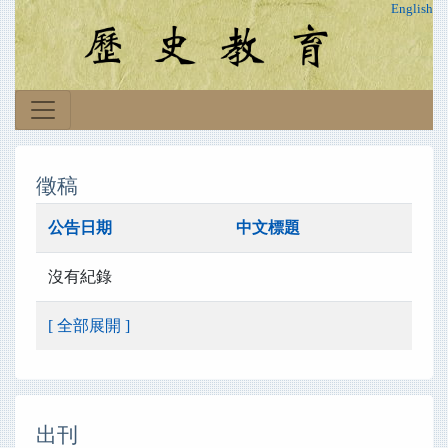
English
徵稿
公告日期
中文標題
沒有紀錄
[ 全部展開 ]
出刊