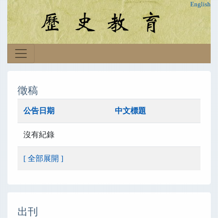
English
徵稿
公告日期
中文標題
沒有紀錄
[ 全部展開 ]
出刊