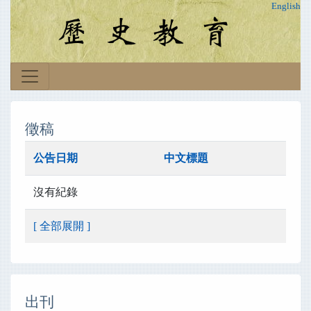
English
徵稿
公告日期
中文標題
沒有紀錄
[ 全部展開 ]
出刊