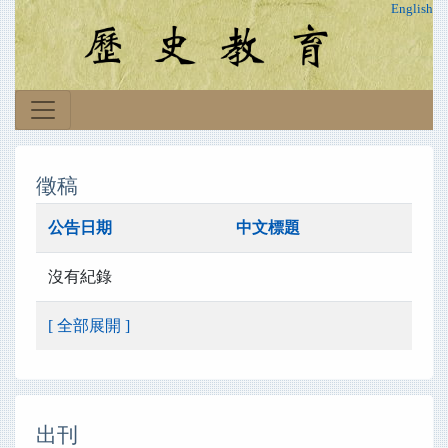
English
徵稿
公告日期
中文標題
沒有紀錄
[ 全部展開 ]
出刊