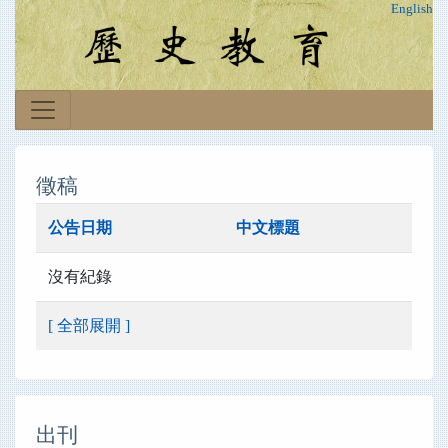
English
徵稿
公告日期
中文標題
沒有紀錄
[ 全部展開 ]
出刊