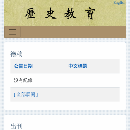
English
徵稿
公告日期
中文標題
沒有紀錄
[ 全部展開 ]
出刊