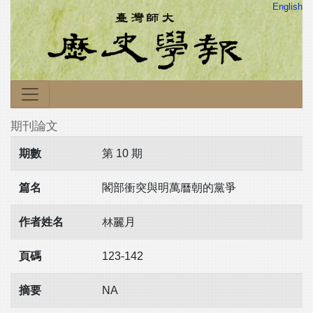
English
期刊論文
期數
第 10 期
篇名
閣部衝突與明萬曆朝的黨爭
作者姓名
林麗月
頁碼
123-142
摘要
NA