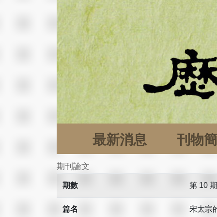
最新消息
刊物
期刊論文
期數
第 10 
篇名
宋太宗