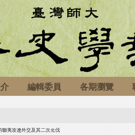
簡介
編輯委員
各期瀏覽
期
的聯夷攻遼外交及其二次北伐