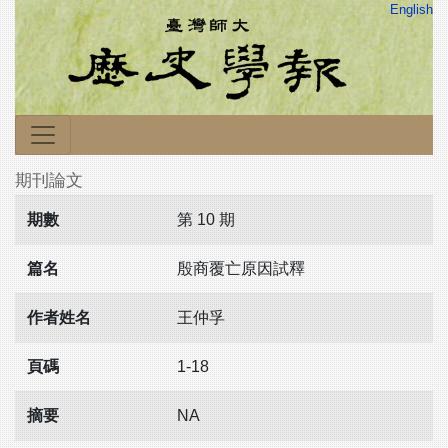
English
期刊論文
期數
第 10 期
篇名
殷商覆亡原因試釋
作者姓名
王仲孚
頁碼
1-18
摘要
NA