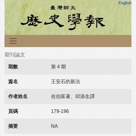
English
期刊論文
期數
第 4 期
篇名
王安石的新法
作者姓名
佐伯富著、邱添生譯
頁碼
179-196
摘要
NA