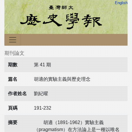
English
期刊論文
期數
第 41 期
篇名
胡適的實驗主義與歷史理念
作者姓名
劉紀曜
頁碼
191-232
摘要
胡適（1891-1962）實驗主義
（pragmatism）在方法論上是一種以唯名