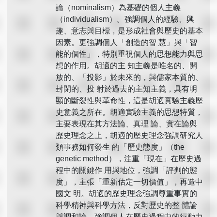
論（nominalism）為基礎的個人主義
（individualism）。強調個人的經驗、興
趣、意志與目標，是形成社會與歷史的基本
因素。更強調個人「創造的智 慧」與「智
能的個性」，特別重視個人的思想能力與思
想的作用。胡適的主 知主義是唯名的、開
放的、「投影」於未來的，與儒家本質的、
封閉的、投 射於過去的主知主義，具有明
顯的斷裂性與革命性，這是胡適實驗主義歷
史意義之所在。胡適實驗主義的思想特質，
主要表現在其方法論、真理 論、實在論與
歷史理念之上，胡適的歷史理念強調研究人
類事務如何發生 的「歷史態度」（the
genetic method），注重「現在」在歷史過
程中的關鍵作 用與地位，強調「評判的態
度」，主張「重新估定一切價值」，再造中
國文 明。胡適的歷史理念強調尊重事實的
科學精神與科學方法，反對歷史的整 體論
與調和論，強調個人在歷史過程中的行動力