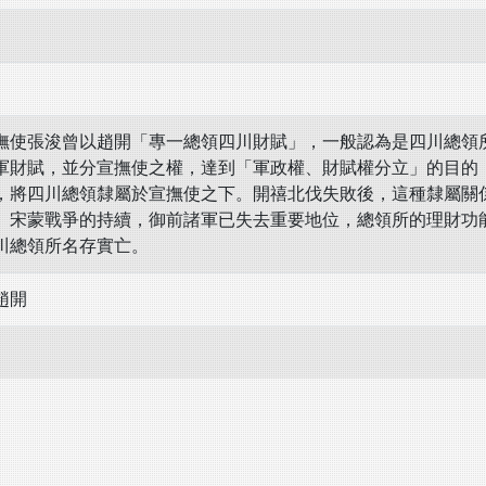
使張浚曾以趙開「專一總領四川財賦」，一般認為是四川總領所
軍財賦，並分宣撫使之權，達到「軍政權、財賦權分立」的目的
，將四川總領隸屬於宣撫使之下。開禧北伐失敗後，這種隸屬關
、宋蒙戰爭的持續，御前諸軍已失去重要地位，總領所的理財功
川總領所名存實亡。
趙開