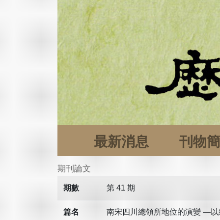
最新消息
刊物
期刊論文
期數
第 41 期
篇名
南宋四川總領所地位的演變 —以