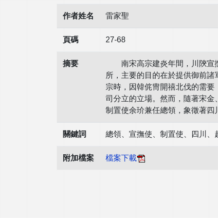
作者姓名
雷家聖
頁碼
27-68
摘要
南宋高宗建炎年間，川陝宣撫
所，主要的目的在於提供御前諸
宗時，因韓侂冑開禧北伐的需要
司分立的立場。然而，隨著宋金
制置使余玠兼任總領，象徵著四
關鍵詞
總領、宣撫使、制置使、四川、
附加檔案
檔案下載