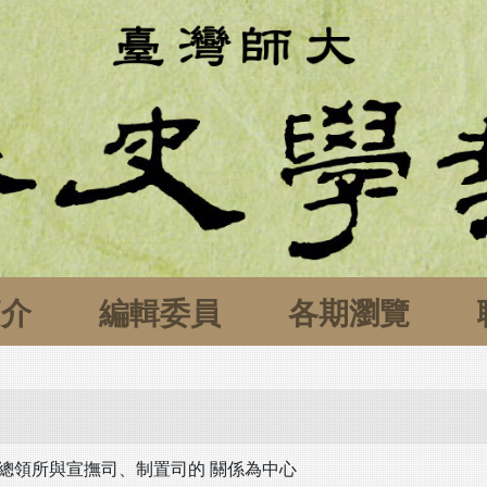
簡介
編輯委員
各期瀏覽
總領所與宣撫司、制置司的 關係為中心