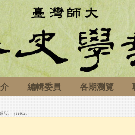
簡介
編輯委員
各期瀏覽
刊」（THCI）