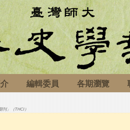
簡介
編輯委員
各期瀏覽
刊」（THCI）