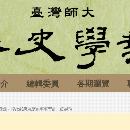
簡介
編輯委員
各期瀏覽
刊收錄」評比結果為歷史學學門第一級期刊