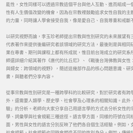
能性，女性同樣可以透過宗教這個平台與他人互動、進而組成一
性有人生價值改變的機會，因為在宗教裡鼓勵追求女性自我的主
的力量，同時讓人學會接受自我，像是愛自己、自我尊重和戒斷
以研究視野而論，李玉珍老師提出宗教與性別研究的未來展望有
代表著作來提供後繼研究者該領域的研究方法，最後則是與相同
果在專書、期刊與課程上都有所成就，惟目前台灣成立的研究系
師還詳細介紹其著作《唐代的比丘尼》、《戰後台灣佛教與女性
與婦女：跨領域的視野》，簡述這幾部作品的核心問題意識、研
書，與聽者們分享內容。
從事宗教與性別研究是一種跨學科的比較研究，對於研究者有跨
外，還需要人類學、歷史學、社會學及心理系的相關知識。此外
驗」的分析。老師向大家分享自己用語言學的方式去分析女性的
學、詞彙學與社會規範三種途徑。語言學方面，同樣的符號在同
面，男性與女性的語言分別反映了他們各自個生活經驗。例如，
社會規範，社會規範也同時會塑造不同的性別身分。例如，傳統