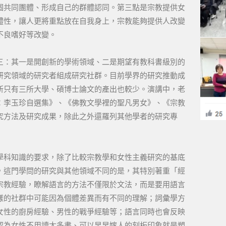
個共同團體、形成自己的群體認同。第三點是宗教提供女
體性，讓人更將重點放在自我身上，宗教能夠提供人改變
不良嗜好等改變。
三：其一是開創新的學術領域、二是期望有教科書級別的
研究領域的研究者組成研究社群。目前學界的研究推動成
所只有三所大學、碩博士論文的產出也較少。演講中，老
：李玉珍自選集》、《佛教文學裡的聖凡男女》、《宗教
究方法及研究成果，除此之外還羅列其他學者的研究專
學科知識的要求，除了比較宗教學和女性主義研究的基底
，這門學問的研究與其他領域不同的是，其特別著重「經
宗教經驗，瞭解語言的方法不僅限於文法，而是要用語言
樣的社群中可能因為個體差異而有不同的理解；詞彙學方
女性的廚房經驗、男性的戰爭經驗等；語言同時也會反映
認為女性不用讀太多書、可以早早嫁人的刻板印象就是塑