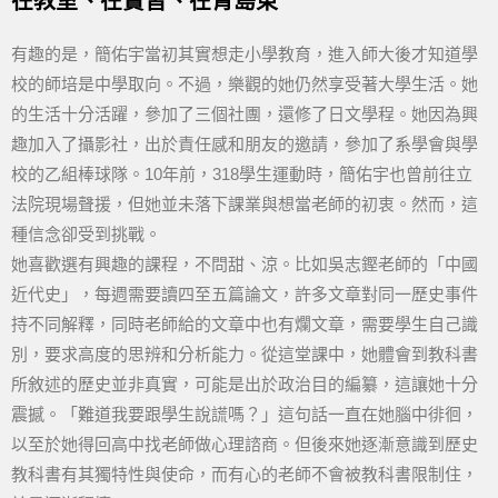
在教室、在實習、在青島東
有趣的是，簡佑宇當初其實想走小學教育，進入師大後才知道學
校的師培是中學取向。不過，樂觀的她仍然享受著大學生活。她
的生活十分活躍，參加了三個社團，還修了日文學程。她因為興
趣加入了攝影社，出於責任感和朋友的邀請，參加了系學會與學
校的乙組棒球隊。10年前，318學生運動時，簡佑宇也曾前往立
法院現場聲援，但她並未落下課業與想當老師的初衷。然而，這
種信念卻受到挑戰。
她喜歡選有興趣的課程，不問甜、涼。比如吳志鏗老師的「中國
近代史」，每週需要讀四至五篇論文，許多文章對同一歷史事件
持不同解釋，同時老師給的文章中也有爛文章，需要學生自己識
別，要求高度的思辨和分析能力。從這堂課中，她體會到教科書
所敘述的歷史並非真實，可能是出於政治目的編纂，這讓她十分
震撼。「難道我要跟學生說謊嗎？」這句話一直在她腦中徘徊，
以至於她得回高中找老師做心理諮商。但後來她逐漸意識到歷史
教科書有其獨特性與使命，而有心的老師不會被教科書限制住，