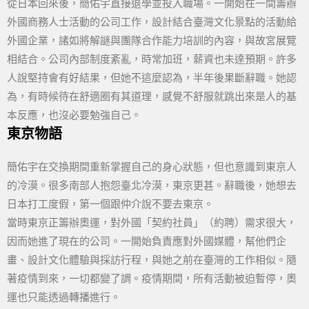
從日本回來後，簡佑宇直接退學並投入職場。一開始在一間籌辦
外國商務人士活動的公司工作，設計結合臺灣文化景點的活動給
外國企業，諸如將解謎與團隊合作能力培訓的內容，與故宮展覽
相結合。公司內部制度紊亂，時常加班，薪資也未達預期。許多
人說堅持會有好結果，但她不這麼認為，半年後果斷辭職。她認
為，有時候待在舒適圈有其道理，感覺不舒服就跳出來是人的基
本反應，也沒必要勉強自己。
東京物語
簡佑宇在交換期間重新掌握自己的身心狀態，但也意識到東京人
的冷漠。很多南部人抱怨臺北冷漠，東京更甚。辭職後，她想去
日本打工度假，第一個跟仲介說不要去東京。
當時東京正籌辦奧運，對外國「契約社員」（約聘）需求很大，
因而她進了現在的公司。一開始負責應對外國媒體，幫他們企
畫、設計文化體驗與採訪行程，與她之前在臺灣的工作相似。隨
著疫情到來，一切都變了調。疫情期間，所有活動被迫暫停，奧
運也只能透過轉播進行。