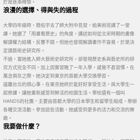
於是逐漸釋懷。
浪漫的選擇、得與失的過程
大學四年級時，簡佑宇去了師大附中見習，給美術班講了一堂
課。她選了「用畫看歷史」的角度，講述如何從北宋時期的畫像
解讀權力結構，反響不錯。但她也發現解讀畫作不容易，於是決
定讀藝術史研究所。
不過，當她進入師大藝術史研究所，卻發現歷史系與藝史所的研
究方式完全不同。加上因實習晚了一年入學，感覺不甚習慣。在
萬念俱灰之際，她決定到東京的首都大學交換學習。
遠離台北的煩心事，在東京她終於能好好享受生活。與大學生一
起修課，讓她重新感受到鮮活的校園生活。學校還有一個叫
HANDS的社團，主要由首都大學的日本學生和留學生組成，舉辦
各種交流活動。參加這些活動，她感受到更多的活力和交流的樂
趣。
我要做什麼？