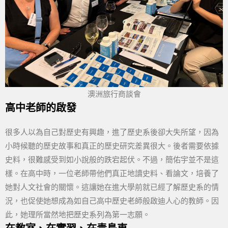
澳洲旅行商談會
高中老師的啟發
很多人以為自己對歷史有興趣，進了歷史系後卻大失所望，因為
小時候聽的歷史故事和真正的歷史研究差異很大。後者需要依據
史料，很難感受到如小說般的跌宕起伏。不過，簡佑宇並不是這
樣。在高中時，一位老師帶他們真正地讀史料、看論文，培養了
她對人文社會的關懷。這讓她在進大學前就已經了解歷史系的情
況，也促使她想成為如自己高中歷史老師般啟迪人心的教師。因
此，她理所當然地把歷史系列為第一志願。