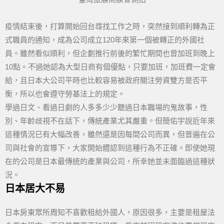
疫情結束後，打算開始回台尋找工作之時，突然接到順利轉為正
式職員的通知，成為公司成立120年來第一個被轉正的外國社
員。雖然看似順利，但企劃推行前後的繁忙期間也曾加班到晚上
10點。不過她認為大型日商有個優點，只要加班，加班費一定會
給，且日本大公司平時也比較容易被政府關注勞資雙方是否平
衡，所以也會遵守勞基法上的規定。
學過日文、看過日劇的人多多少少聽過日本職場的鬼故事，性
別、年齡歧視不在話下，傳統產業尤其嚴重。但簡佑宇說近年來
這種情況已有大幅改善，雖然還是因每間公司而異，但普遍在公
司與社會的宣導下，大家開始體認到這種行為不正確。即使她現
在的公司是日本最傳統的產業與公司，所幸她並未面臨過這種狀
況。
日本居大不易
日本房東眾所周知不喜歡租給外國人，原因很多，主要是租屋法