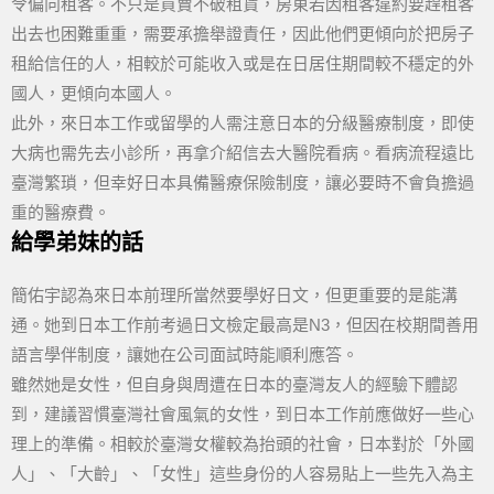
令偏向租客。不只是買賣不破租賃，房東若因租客違約要趕租客
出去也困難重重，需要承擔舉證責任，因此他們更傾向於把房子
租給信任的人，相較於可能收入或是在日居住期間較不穩定的外
國人，更傾向本國人。
此外，來日本工作或留學的人需注意日本的分級醫療制度，即使
大病也需先去小診所，再拿介紹信去大醫院看病。看病流程遠比
臺灣繁瑣，但幸好日本具備醫療保險制度，讓必要時不會負擔過
重的醫療費。
給學弟妹的話
簡佑宇認為來日本前理所當然要學好日文，但更重要的是能溝
通。她到日本工作前考過日文檢定最高是N3，但因在校期間善用
語言學伴制度，讓她在公司面試時能順利應答。
雖然她是女性，但自身與周遭在日本的臺灣友人的經驗下體認
到，建議習慣臺灣社會風氣的女性，到日本工作前應做好一些心
理上的準備。相較於臺灣女權較為抬頭的社會，日本對於「外國
人」、「大齡」、「女性」這些身份的人容易貼上一些先入為主