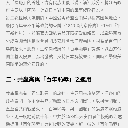
入「國恥」的論述，含有民族主義（滿、漢）成分。蔣介石政
府主要以「國恥」針對日本對中國的軍事侵略行為。
第二次世界大戰期間，中國受惠於盟國而得以提高國際地位，
廢除百年來不平等條約的束縛（1840《南京條約》~1941《平
等新約》），並隨著大戰結束與汪精衛政府解體，以戰勝國身
分成為聯合國創世會員國及安理會常任理事國，視為是百年恥
辱的結束。此外，汪精衛政府的「百年恥辱」論述，以西方帝
國主義入侵東亞為出發點，支持日本解放東亞，同時抨擊與美
國聯手的蔣介石政府。
二、共產黨與「百年恥辱」之運用
共產黨亦有「百年恥辱」的論述，主要用來攻擊蔣、汪各自的
政權賣國，並主張共產黨應擊敗日本與國民黨，以掃清國恥；
直至國共內戰結束，「百年恥辱」與「國恥」的論述才逐漸減
少，更一度絕跡數十年。中共於1989年天安門事件後的政治危
機提供「百年恥辱」論述復甦的契機。新一輪的「百年恥辱」