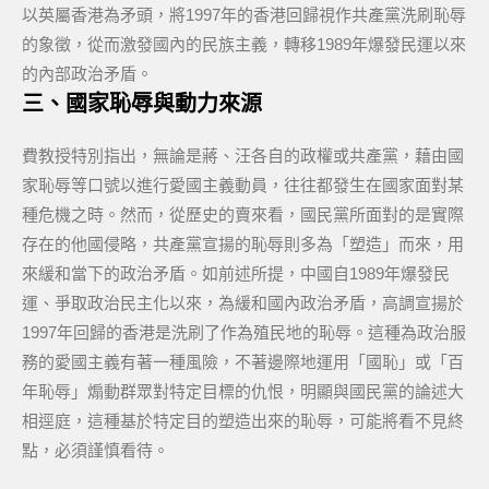
以英屬香港為矛頭，將1997年的香港回歸視作共產黨洗刷恥辱
的象徵，從而激發國內的民族主義，轉移1989年爆發民運以來
的內部政治矛盾。
三、國家恥辱與動力來源
費教授特別指出，無論是蔣、汪各自的政權或共產黨，藉由國
家恥辱等口號以進行愛國主義動員，往往都發生在國家面對某
種危機之時。然而，從歷史的賣來看，國民黨所面對的是實際
存在的他國侵略，共產黨宣揚的恥辱則多為「塑造」而來，用
來緩和當下的政治矛盾。如前述所提，中國自1989年爆發民
運、爭取政治民主化以來，為緩和國內政治矛盾，高調宣揚於
1997年回歸的香港是洗刷了作為殖民地的恥辱。這種為政治服
務的愛國主義有著一種風險，不著邊際地運用「國恥」或「百
年恥辱」煽動群眾對特定目標的仇恨，明顯與國民黨的論述大
相逕庭，這種基於特定目的塑造出來的恥辱，可能將看不見終
點，必須謹慎看待。